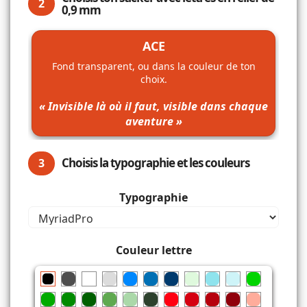
2
0,9 mm
ACE
Fond transparent, ou dans la couleur de ton
choix.
« Invisible là où il faut, visible dans chaque
aventure »
Choisis la typographie et les couleurs
3
Typographie
Couleur lettre