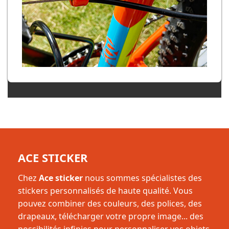
ACE STICKER
Chez
Ace sticker
nous sommes spécialistes des
stickers personnalisés de haute qualité. Vous
pouvez combiner des couleurs, des polices, des
drapeaux, télécharger votre propre image... des