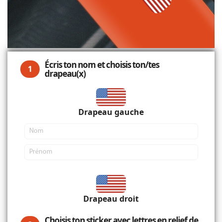
Écris ton nom et choisis ton/tes
1
drapeau(x)
Drapeau gauche
Drapeau droit
Choisis ton sticker avec lettres en relief de