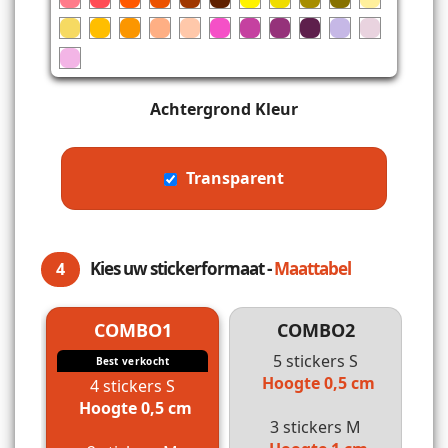
Achtergrond Kleur
Transparent
Kies uw stickerformaat -
Maattabel
4
COMBO1
COMBO2
5 stickers S
Best verkocht
Hoogte 0,5 cm
4 stickers S
Hoogte 0,5 cm
3 stickers M