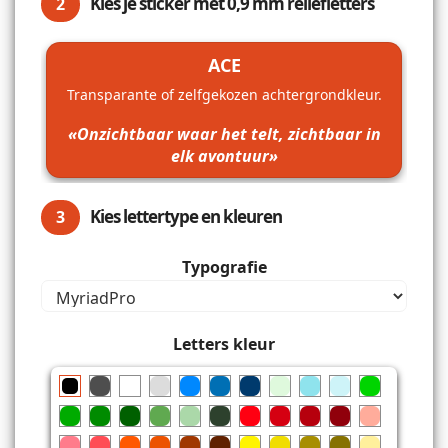
Kies je sticker met 0,9 mm reliëfletters
2
ACE
Transparante of zelfgekozen achtergrondkleur.
«Onzichtbaar waar het telt, zichtbaar in
elk avontuur»
Kies lettertype en kleuren
3
Typografie
Letters kleur