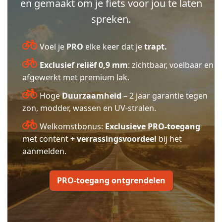
en gemaakt om je fiets voor jou te laten
spreken.
Voel je
PRO
elke keer dat je
trapt.
Exclusief reliëf 0,9 mm
: zichtbaar, voelbaar en
afgewerkt met premium lak.
Hoge
Duurzaamheid
– 2 jaar garantie tegen
zon, modder, wassen en UV-stralen.
Welkomstbonus:
Exclusieve PRO-toegang
met content +
verrassingsvoordeel
bij het
aanmelden.
PRO-toegang ontgrendelen