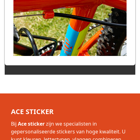
ACE STICKER
Bij
Ace sticker
zijn we specialisten in
gepersonaliseerde stickers van hoge kwaliteit. U
kunt kleuren, lettertypen, vlaggen combineren,