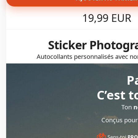
19,99 EUR
Sticker Photogr
Autocollants personnalisés avec no
P
C’est 
Ton
n
Conçus pour r
Sens-toi
PRO