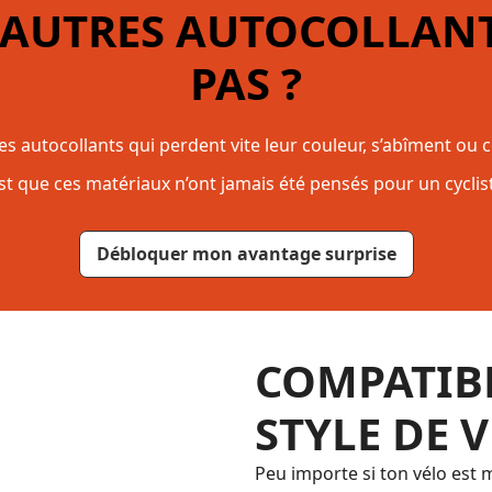
 AUTRES AUTOCOLLANT
PAS ?
s autocollants qui perdent vite leur couleur, s’abîment ou
est que ces matériaux n’ont jamais été pensés pour un cyclis
Débloquer mon avantage surprise
COMPATIBL
STYLE DE 
Peu importe si ton vélo est ma