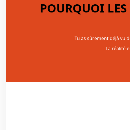
POURQUOI LES
Tu as sûrement déjà vu de
La réalité 