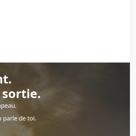
t.
sortie.
apeau.
 parle de toi.