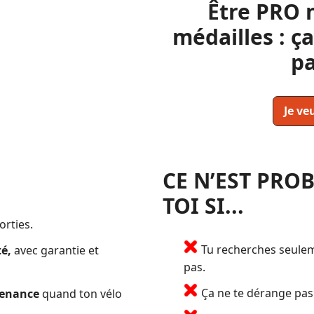
Être PRO 
médailles : ç
pa
Je ve
CE N’EST PRO
TOI SI...
orties.
Tu recherches seule
té,
avec garantie et
pas.
Ça ne te dérange pas
tenance
quand ton vélo