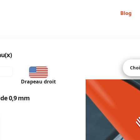
Blog
au(x)
Choi
Drapeau droit
ef de 0,9 mm