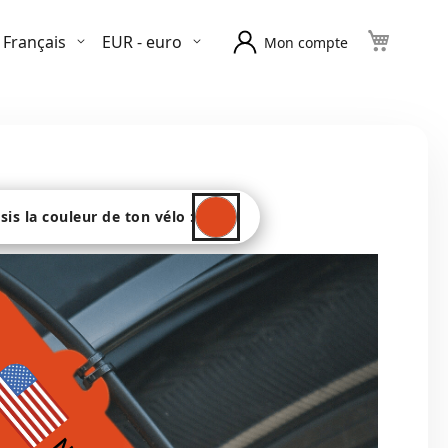
Langue
Devise
Français
EUR - euro
Mon compte
sis la couleur de ton vélo :