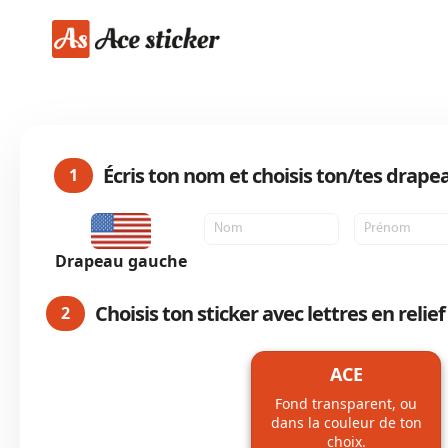
Allez
au
contenu
Écris ton nom et choisis ton/tes drape
1
Drapeau gauche
Choisis ton sticker avec lettres en reli
2
ACE
Fond transparent, ou
dans la couleur de ton
choix.