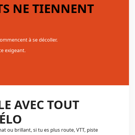
S NE TIENNENT
 commencent à se décoller.
te exigeant.
E AVEC TOUT
VÉLO
t ou brillant, si tu es plus route, VTT, piste