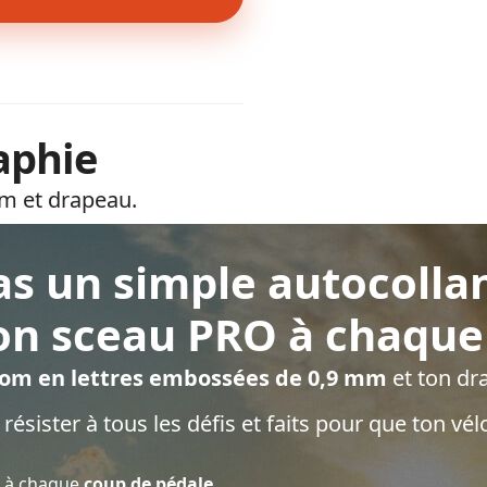
aphie
m et drapeau.
as un simple autocollan
ton sceau PRO à chaque 
om en lettres embossées de 0,9 mm
et ton dr
ésister à tous les défis et faits pour que ton vélo
à chaque
coup de pédale.