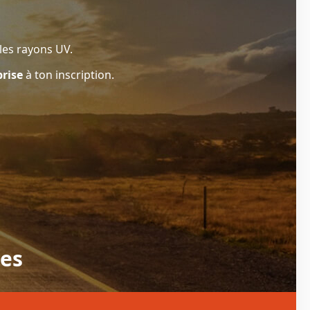
 les rayons UV.
rise
à ton inscription.
ues