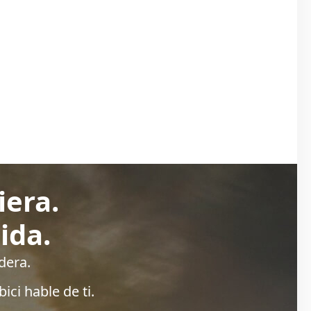
iera.
ida.
dera.
ici hable de ti.