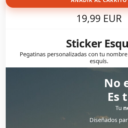
AÑADIR AL CARRITO
19,99 EUR
Sticker Esqu
Pegatinas personalizadas con tu nombre
esquís.
No e
Es 
Tu
n
Diseñados para 