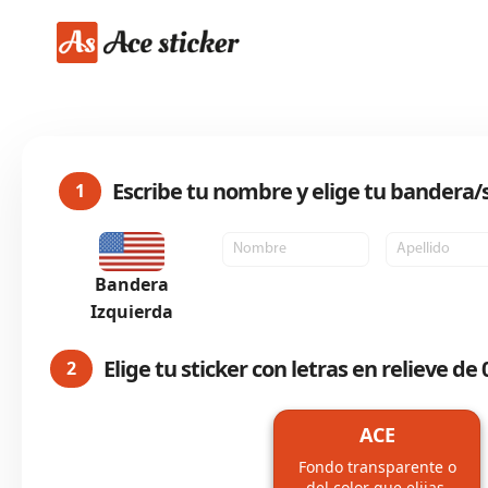
Ir
al
contenido
Escribe tu nombre y elige tu bandera/
1
Bandera
Izquierda
Elige tu sticker con letras en relieve d
2
ACE
Fondo transparente o
del color que elijas.