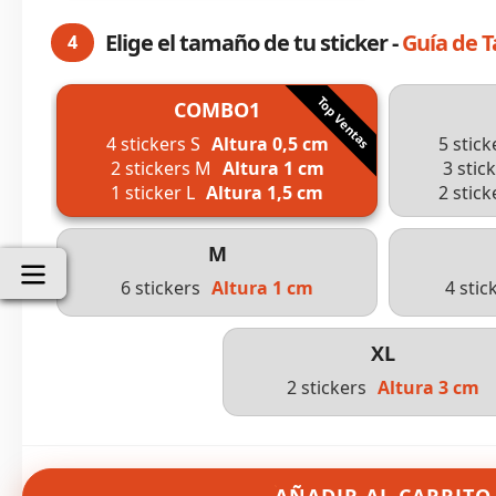
Elige el tamaño de tu sticker -
Guía de 
4
COMBO1
4 stickers S
Altura 0,5 cm
5 stick
2 stickers M
Altura 1 cm
3 stic
1 sticker L
Altura 1,5 cm
2 stick
M
6 stickers
Altura 1 cm
4 stic
XL
2 stickers
Altura 3 cm