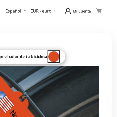
Lenguaje
Moneda
Español
EUR - euro
Mi Cuenta
ge el color de tu bicicleta: