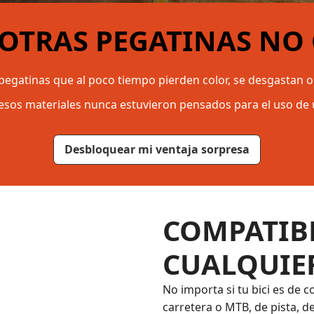
 OTRAS PEGATINAS NO
 pegatinas que al poco tiempo pierden color, se desgastan 
esos materiales nunca estuvieron pensados para el uso de u
Desbloquear mi ventaja sorpresa
COMPATIB
CUALQUIER
No importa si tu bici es de c
carretera o MTB, de pista, d