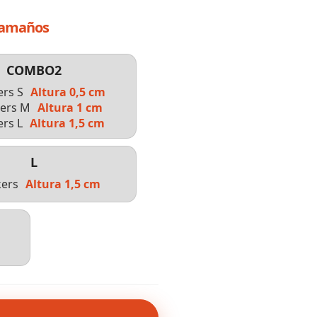
Tamaños
COMBO2
ers S
Altura 0,5 cm
kers M
Altura 1 cm
ers L
Altura 1,5 cm
L
kers
Altura 1,5 cm