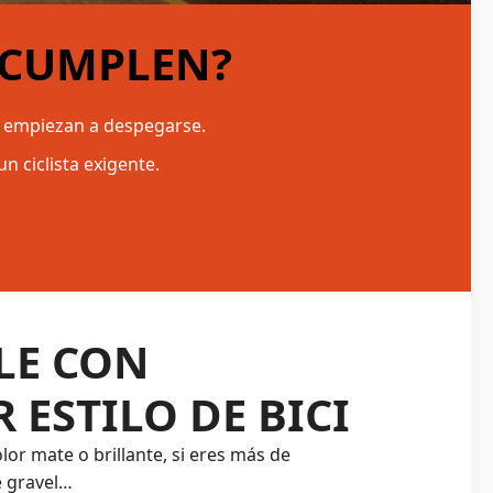
 CUMPLEN?
o empiezan a despegarse.
n ciclista exigente.
LE CON
 ESTILO DE BICI
olor mate o brillante, si eres más de
e gravel…