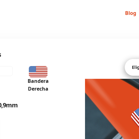
Blog
s
Eli
Bandera
Derecha
e 0,9mm