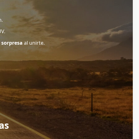
m.
UV.
 sorpresa
al unirte.
as