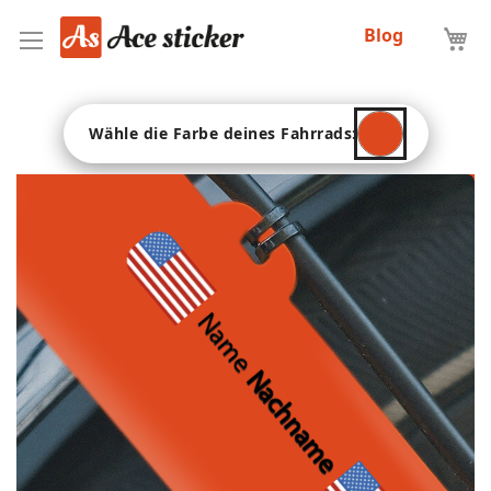
Zum
Blog
Inhalt
springen
Wähle die Farbe deines Fahrrads:
Name
Nachname