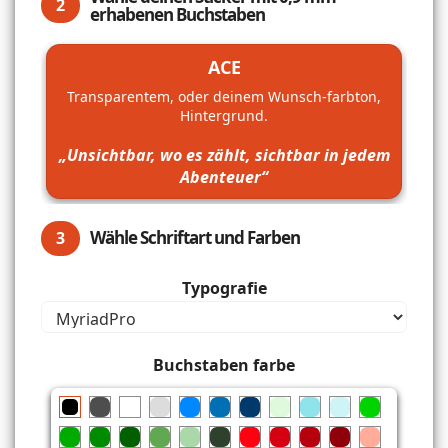
2
erhabenen Buchstaben
ACE
Transparentem, oder deinem Wunsch-farbton,
Hintergrund.
„Unsichtbar, wo es zählt, sichtbar in jedem
Abenteuer“
Wähle Schriftart und Farben
3
Typografie
Buchstaben farbe